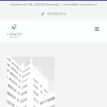
Skip
Hoofdstraat 16B, 2202GD Noordwijk
|
schmidt@sr-advocaten.nl
to
020 530 43 10
content