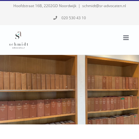
Skip
Hoofdstraat 16B, 2202GD Noordwijk
|
schmidt@sr-advocaten.nl
to
020 530 43 10
content