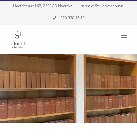
Skip
Hoofdstraat 16B, 2202GD Noordwijk
|
schmidt@sr-advocaten.nl
to
020 530 43 10
content