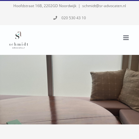
Skip
Hoofdstraat 16B, 2202GD Noordwijk
|
schmidt@sr-advocaten.nl
to
020 530 43 10
content