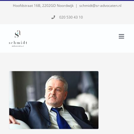
Skip
Hoofdstraat 16B, 2202GD Noordwijk
|
schmidt@sr-advocaten.nl
to
020 530 43 10
content