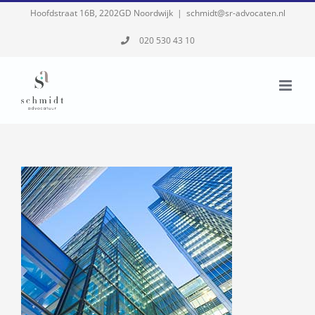
Skip
Hoofdstraat 16B, 2202GD Noordwijk
|
schmidt@sr-advocaten.nl
to
020 530 43 10
content